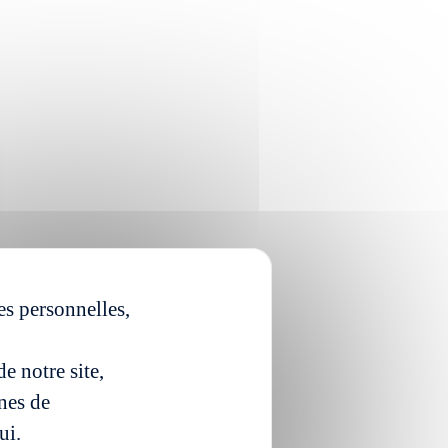
es personnelles,
e notre site,
ines de
ui.