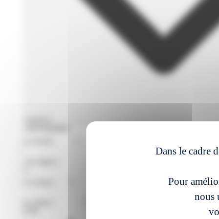
Filtres avances
Format de Formation
Région
Dans le cadre d
Niveaux
Pour amélior
Métier
nous u
vo
À partir du