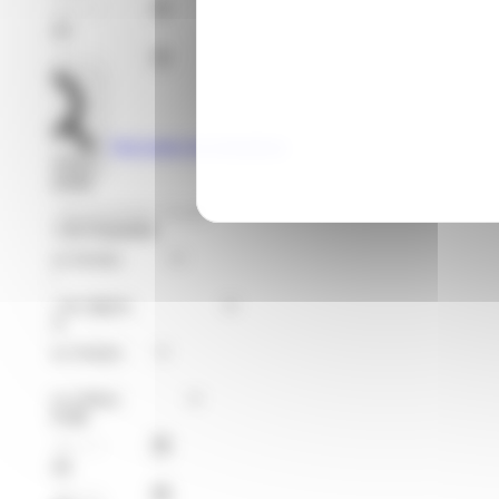
Jusqu'au
Voir toutes les formations
Rechercher
Je recherche
Format de Formation
Région
Niveaux
Métier
À partir du
Jusqu'au