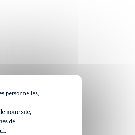
es personnelles,
e notre site,
ines de
ui.