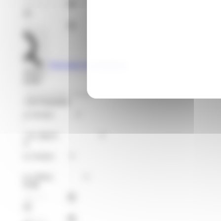
Jusqu'au
Voir toutes les formations
Rechercher
Je recherche
Format de Formation
Région
Niveaux
Métier
À partir du
Jusqu'au