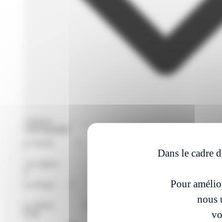
Filtres avances
Format de Formation
Région
Dans le cadre d
Niveaux
Pour amélior
Métier
nous u
vo
À partir du