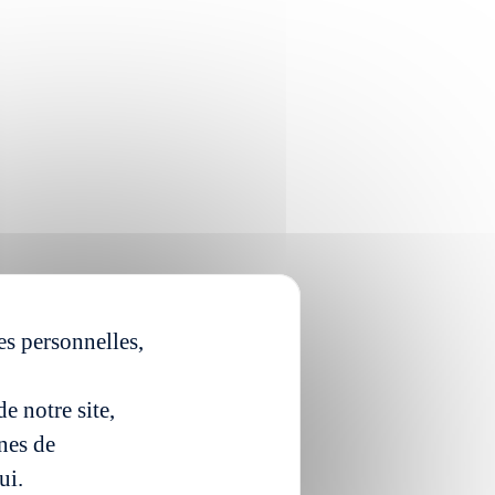
es personnelles,
e notre site,
ines de
ui.