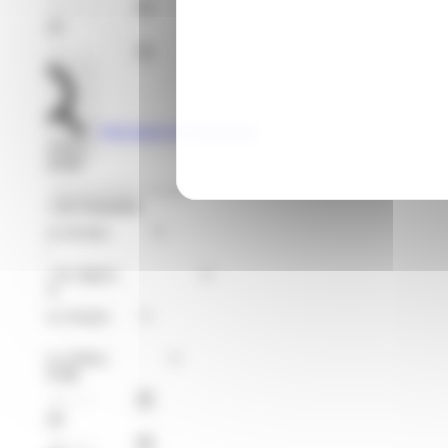
Jusqu'au
Voir toutes les formations
Rechercher
Je recherche
Format de Formation
Région
Niveaux
Métier
À partir du
Jusqu'au