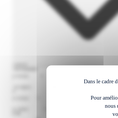
Filtres avances
Format de Formation
Région
Dans le cadre d
Niveaux
Pour amélior
Métier
nous u
vo
À partir du