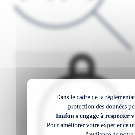
Dans le cadre de la réglementati
protection des données pe
Inafon s'engage à respecter vo
Pour améliorer votre expérience ut
l'audience de notre 